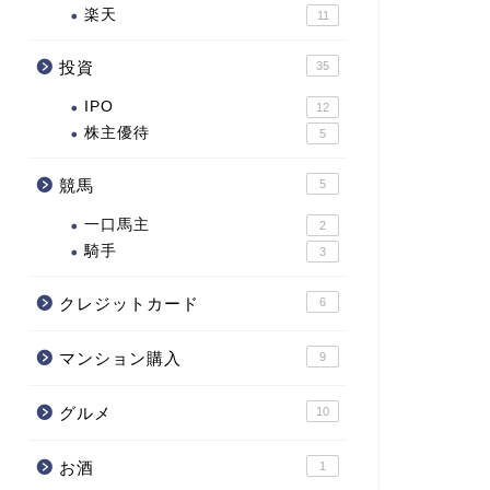
楽天
11
投資
35
IPO
12
株主優待
5
競馬
5
一口馬主
2
騎手
3
クレジットカード
6
マンション購入
9
グルメ
10
お酒
1