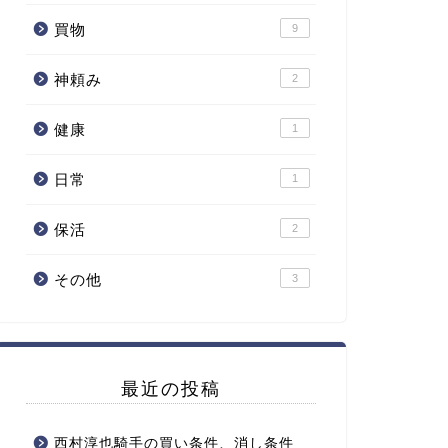
買物
9
神頼み
2
健康
1
日常
1
保活
2
その他
3
最近の投稿
西村淳也騎手の買い条件、消し条件