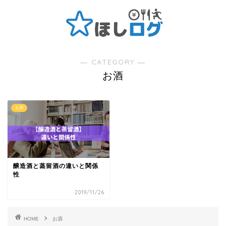
― CATEGORY ―
お酒
お酒
醸造酒と蒸留酒の違いと関係
性
2019/11/26
HOME
お酒