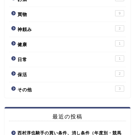
9
買物
2
神頼み
1
健康
1
日常
2
保活
3
その他
最近の投稿
西村淳也騎手の買い条件、消し条件（年度別・競馬