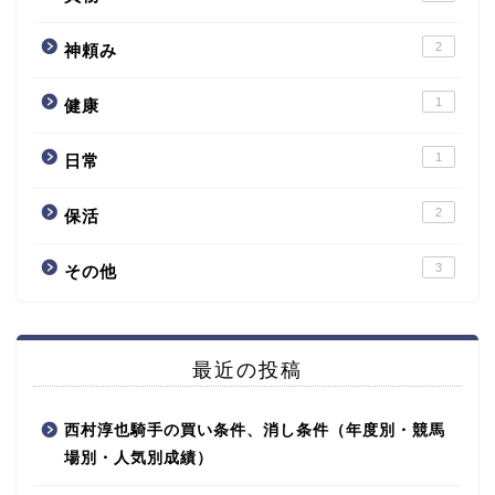
2
神頼み
1
健康
1
日常
2
保活
3
その他
最近の投稿
西村淳也騎手の買い条件、消し条件（年度別・競馬
場別・人気別成績）